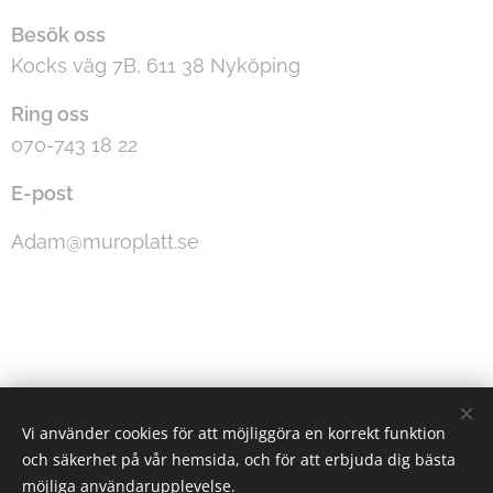
Besök oss
Kocks väg 7B, 611 38 Nyköping
Ring oss
070-743 18 22
E-post
Adam@muroplatt.se
Vi använder cookies för att möjliggöra en korrekt funktion
och säkerhet på vår hemsida, och för att erbjuda dig bästa
möjliga användarupplevelse.